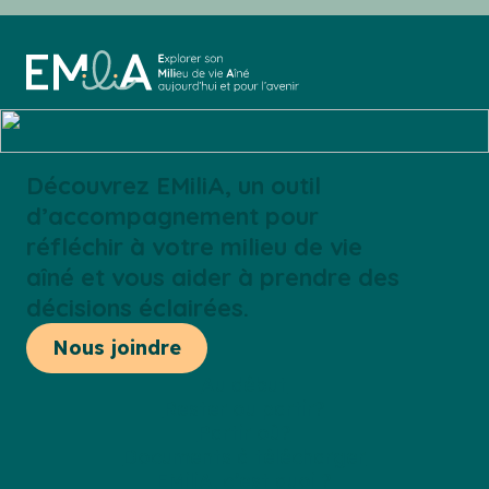
Découvrez EMiliA, un outil
d’accompagnement pour
réfléchir à votre milieu de vie
aîné et vous aider à prendre des
décisions éclairées.
Nous joindre
Au début
Rester ou partir?
Partir où?
Documents à télécharger
EMiliA, c’est quoi ?