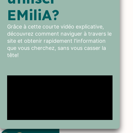
EMiliA?
Grâce à cette courte vidéo explicative,
découvrez comment naviguer à travers le
site et obtenir rapidement l'information
que vous cherchez, sans vous casser la
tête!