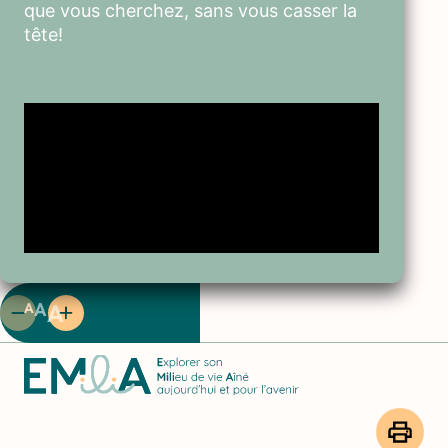
que vous cherchez, sans vous casser la
tête!
A
A
A