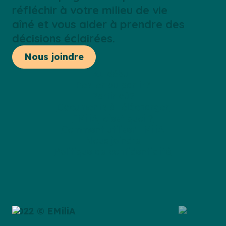
réfléchir à votre milieu de vie
aîné et vous aider à prendre des
décisions éclairées.
Nous joindre
Au début
Rester ou partir?
Partir où?
Documents à télécharger
EMiliA, c’est quoi ?
Comment utiliser EMiliA
Nous joindre
Politique de confidentialité
2022 © EMiliA