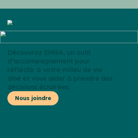
Découvrez EMiliA, un outil
d’accompagnement pour
réfléchir à votre milieu de vie
aîné et vous aider à prendre des
décisions éclairées.
Nous joindre
Au début
Rester ou partir?
Partir où?
Documents à télécharger
EMiliA, c’est quoi ?