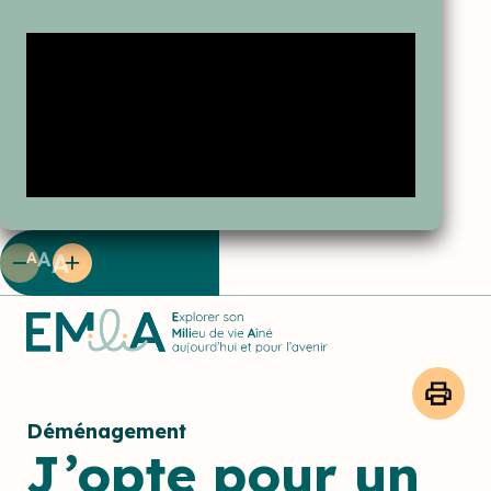
A
A
A
Déménagement
J’opte pour un